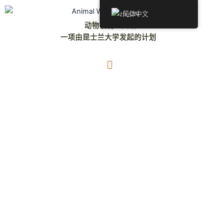
跳
简体中文
至
动物福利工具站
内
一项由昆士兰大学发起的计划
容
菜
单